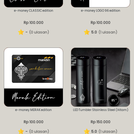
e-money CLASSIC edition
e-money LOGO 96 edition
Rp 100.000
Rp 100.000
-
(0 ulasan)
5.0
(1 ulasan)
e-money MERAK edition
LED Tumbler Stainless Steel (Hitam)
Rp 100.000
Rp 150.000
-
(0 ulasan)
5.0
(1 ulasan)