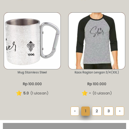
Mug Stainless Steel
Kaos Raglan Lengan 3/4 (XXL)
Rp 100.000
Rp 100.000
5.0
(1 ulasan)
-
(0 ulasan)
‹
1
2
3
›